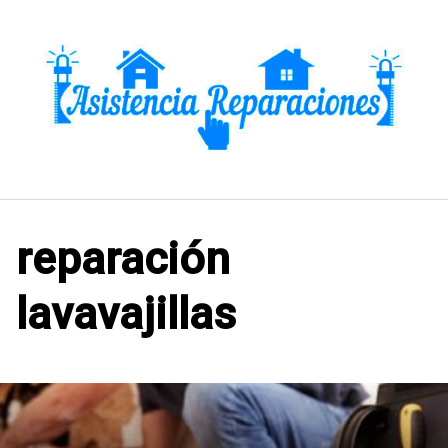
Saltar
al
contenido
reparación
lavavajillas