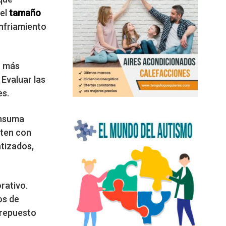
 el
tamaño
nfriamiento
n más
Evaluar las
es.
onsuma
nten con
atizados,
rativo.
os de
 repuesto