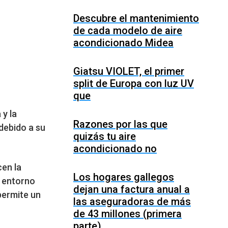
Descubre el mantenimiento
de cada modelo de aire
acondicionado Midea
Giatsu VIOLET, el primer
split de Europa con luz UV
que
 y la
Razones por las que
debido a su
quizás tu aire
acondicionado no
cen la
Los hogares gallegos
n entorno
dejan una factura anual a
permite un
las aseguradoras de más
de 43 millones (primera
parte)