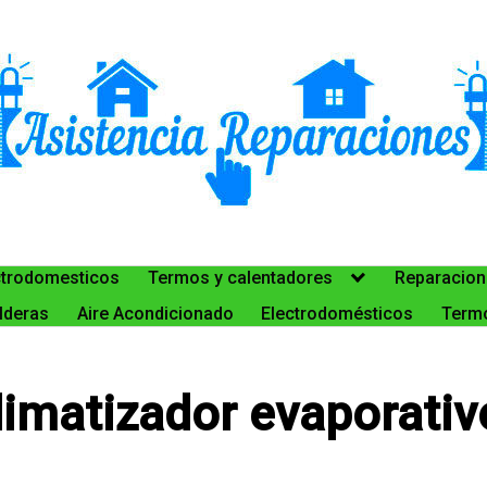
ctrodomesticos
Termos y calentadores
Reparacion
lderas
Aire Acondicionado
Electrodomésticos
Termo
limatizador evaporativ