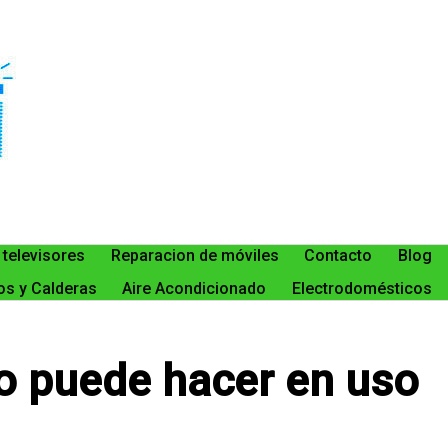
 televisores
Reparacion de móviles
Contacto
Blog
s y Calderas
Aire Acondicionado
Electrodomésticos
o puede hacer en uso