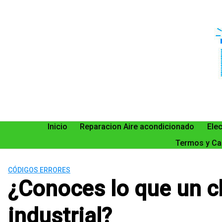
Saltar
al
contenido
Inicio
Reparacion Aire acondicionado
Ele
Termos y Ca
CÓDIGOS ERRORES
¿Conoces lo que un c
industrial?