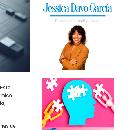
 Esta
érmico
ño,
emas de