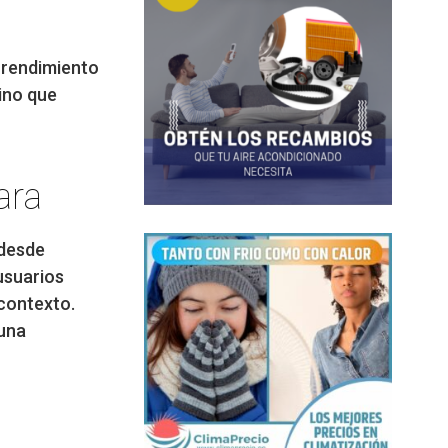
y rendimiento
ino que
ara
 desde
 usuarios
contexto.
 una