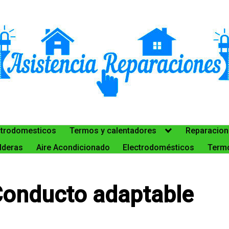
ctrodomesticos
Termos y calentadores
Reparacion
lderas
Aire Acondicionado
Electrodomésticos
Termo
Conducto adaptable