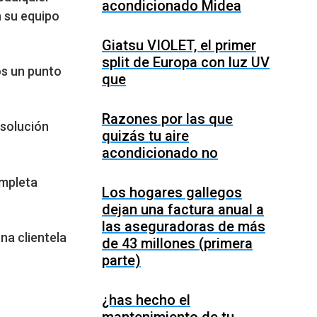
acondicionado Midea
n su equipo
Giatsu VIOLET, el primer
split de Europa con luz UV
os un punto
que
Razones por las que
esolución
quizás tu aire
acondicionado no
ompleta
Los hogares gallegos
dejan una factura anual a
las aseguradoras de más
na clientela
de 43 millones (primera
parte)
¿has hecho el