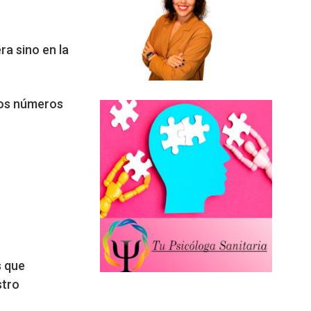
ra sino en la
 los números
s que
stro