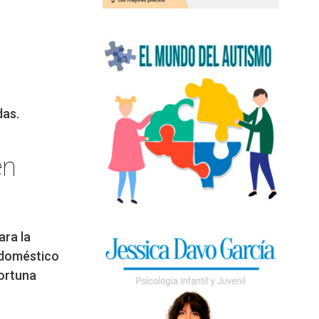
das.
en
ara la
odoméstico
ortuna