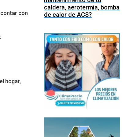
mantenimiento de tu
caldera, aerotermia, bomba
 contar con
de calor de ACS?
:
el hogar,