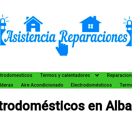
ctrodomesticos
Termos y calentadores
Reparacion
lderas
Aire Acondicionado
Electrodomésticos
Termo
trodomésticos en Alba