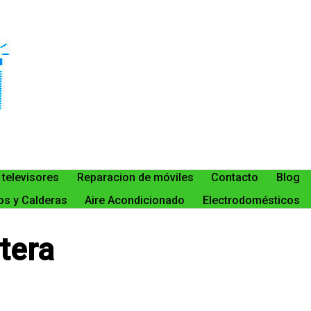
 televisores
Reparacion de móviles
Contacto
Blog
s y Calderas
Aire Acondicionado
Electrodomésticos
tera