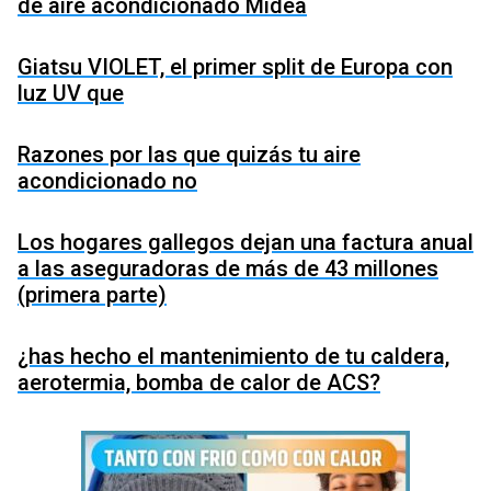
de aire acondicionado Midea
Giatsu VIOLET, el primer split de Europa con
luz UV que
Razones por las que quizás tu aire
acondicionado no
Los hogares gallegos dejan una factura anual
a las aseguradoras de más de 43 millones
(primera parte)
¿has hecho el mantenimiento de tu caldera,
aerotermia, bomba de calor de ACS?