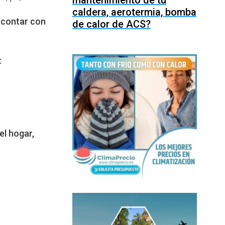
mantenimiento de tu
caldera, aerotermia, bomba
 contar con
de calor de ACS?
:
el hogar,