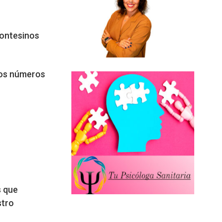
Montesinos
 los números
s que
stro