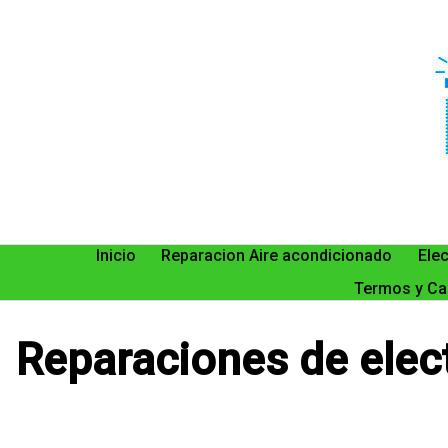
Saltar
al
contenido
Inicio
Reparacion Aire acondicionado
Ele
Termos y Ca
Reparaciones de ele