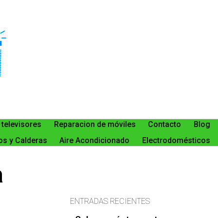
 televisores
Reparacion de móviles
Contacto
Blog
s y Calderas
Aire Acondicionado
Electrodomésticos
a
ENTRADAS RECIENTES