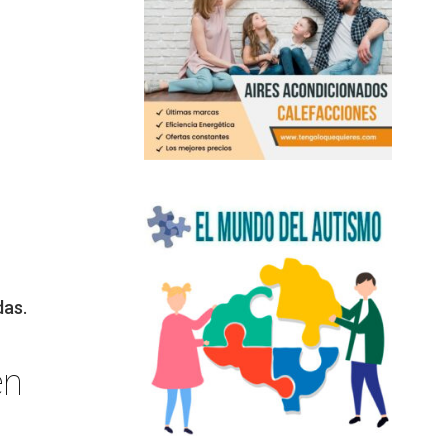
das.
en