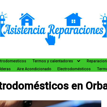
ctrodomesticos
Termos y calentadores
Reparacion
lderas
Aire Acondicionado
Electrodomésticos
Termo
trodomésticos en Orb