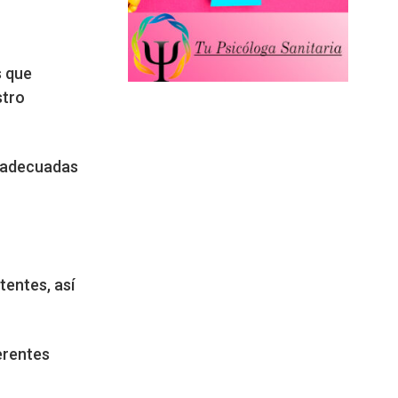
s que
stro
, adecuadas
entes, así
erentes