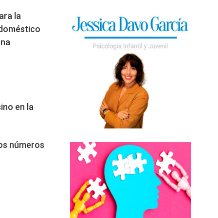
ara la
odoméstico
una
ino en la
 los números