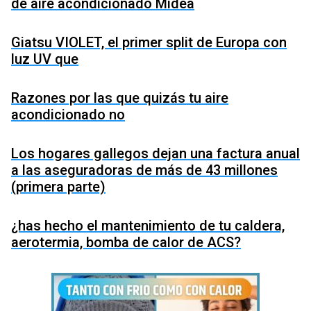
de aire acondicionado Midea
Giatsu VIOLET, el primer split de Europa con
luz UV que
Razones por las que quizás tu aire
acondicionado no
Los hogares gallegos dejan una factura anual
a las aseguradoras de más de 43 millones
(primera parte)
¿has hecho el mantenimiento de tu caldera,
aerotermia, bomba de calor de ACS?