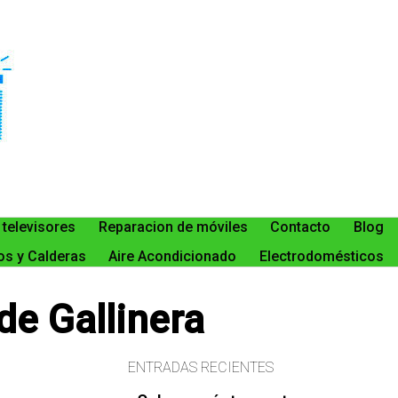
 televisores
Reparacion de móviles
Contacto
Blog
s y Calderas
Aire Acondicionado
Electrodomésticos
de Gallinera
ENTRADAS RECIENTES