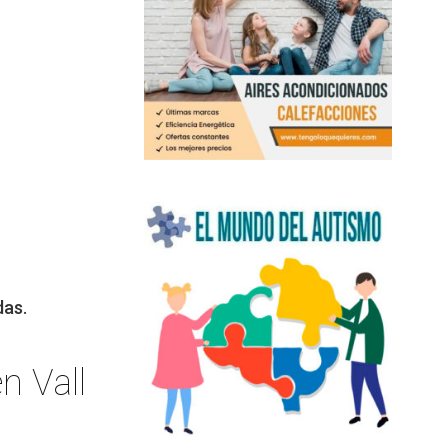
das.
n Vall