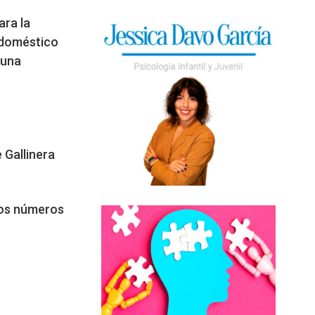
ara la
odoméstico
 una
 Gallinera
 los números