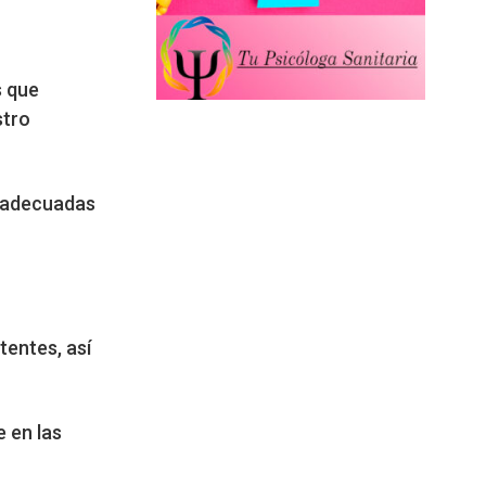
s que
stro
, adecuadas
entes, así
 en las