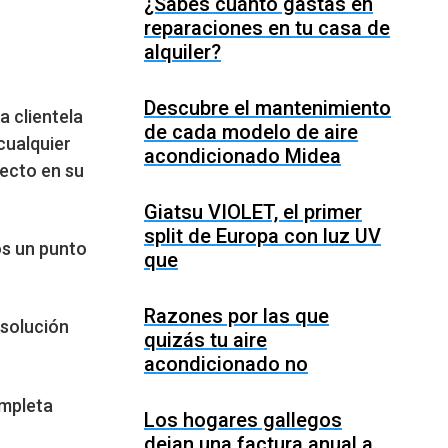
¿Sabes cuánto gastas en
reparaciones en tu casa de
alquiler?
Descubre el mantenimiento
a clientela
de cada modelo de aire
cualquier
acondicionado Midea
fecto en su
Giatsu VIOLET, el primer
split de Europa con luz UV
os un punto
que
Razones por las que
esolución
quizás tu aire
acondicionado no
ompleta
Los hogares gallegos
dejan una factura anual a