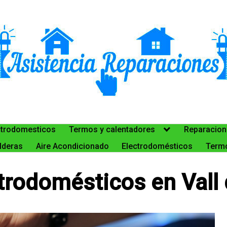
ctrodomesticos
Termos y calentadores
Reparacion
lderas
Aire Acondicionado
Electrodomésticos
Termo
rodomésticos en Vall 