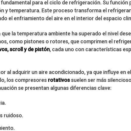
undamental para el ciclo de refrigeración. Su función p
ión y temperatura. Este proceso transforma el refrigera
ando el enfriamiento del aire en el interior del espacio cl
que la temperatura ambiente ha superado el nivel desea
os, como pistones o rotores, que comprimen el refrige
vos, scroll y de pistón
, cada uno con características es
r al adquirir un aire acondicionado, ya que influye en 
mplo, los compresores
rotativos
suelen ser más silencioso
nuación se presentan algunas diferencias clave:
ia.
s ruidoso.
miento.