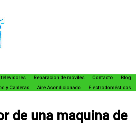
 televisores
Reparacion de móviles
Contacto
Blog
s y Calderas
Aire Acondicionado
Electrodomésticos
sor de una maquina de