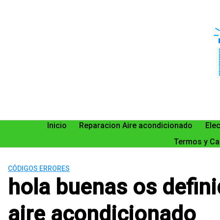
Saltar
al
contenido
Inicio
Reparacion Aire acondicionado
Ele
Termos y Ca
CÓDIGOS ERRORES
hola buenas os defin
aire acondicionado