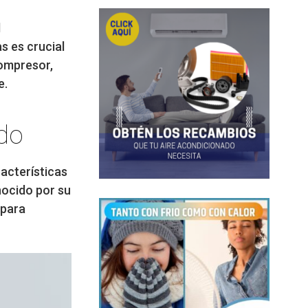
l
s es crucial
compresor,
e.
ado
acterísticas
nocido por su
 para