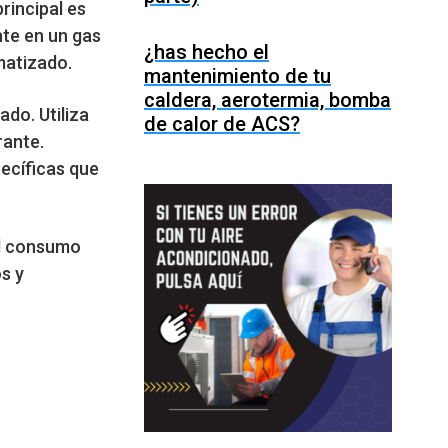
rincipal es
nte en un gas
¿has hecho el
imatizado.
mantenimiento de tu
caldera, aerotermia, bomba
do. Utiliza
de calor de ACS?
rante.
pecíficas que
el consumo
s y