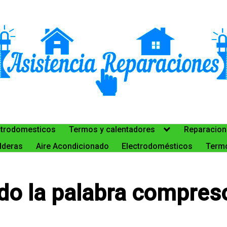
ctrodomesticos
Termos y calentadores
Reparacion
lderas
Aire Acondicionado
Electrodomésticos
Termo
ido la palabra compre