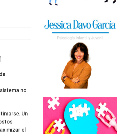
n
 de
l sistema no
stimarse. Un
ostos
aximizar el